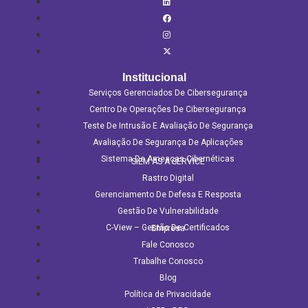
Institucional
Serviços Gerenciados De Cibersegurança
Centro De Operações De Cibersegurança
Teste De Intrusão E Avaliação De Segurança
Avaliação De Segurança De Aplicações​
Sistema De Ameaças Cibernéticas
SIEM AS A SERVICE
Rastro Digital
Gerenciamento De Defesa E Resposta
Gestão De Vulnerabilidade
C-View – Gestão De Certificados
Empresa
Fale Conosco
Trabalhe Conosco
Blog
Política de Privacidade