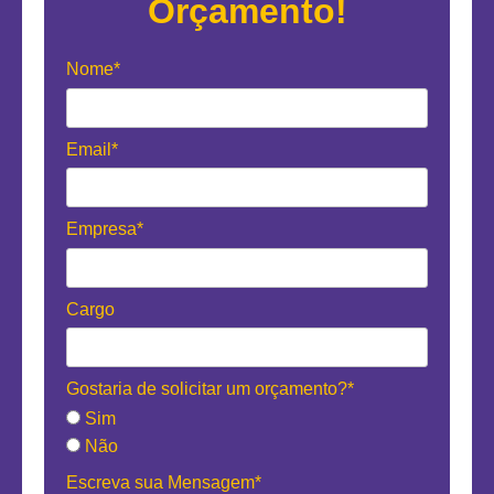
Orçamento!
Nome*
Email*
Empresa*
Cargo
Gostaria de solicitar um orçamento?*
Sim
Não
Escreva sua Mensagem*