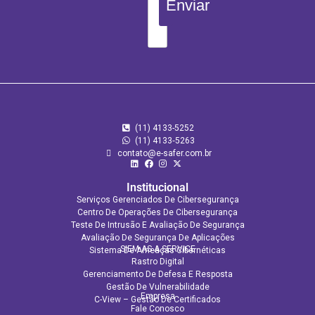
Enviar
(11) 4133-5252
(11) 4133‑5263
contato@e-safer.com.br
Institucional
Serviços Gerenciados De Cibersegurança
Centro De Operações De Cibersegurança
Teste De Intrusão E Avaliação De Segurança
Avaliação De Segurança De Aplicações​
SIEM AS A SERVICE
Sistema De Ameaças Cibernéticas
Rastro Digital
Gerenciamento De Defesa E Resposta
Gestão De Vulnerabilidade
Empresa
C-View – Gestão De Certificados
Fale Conosco