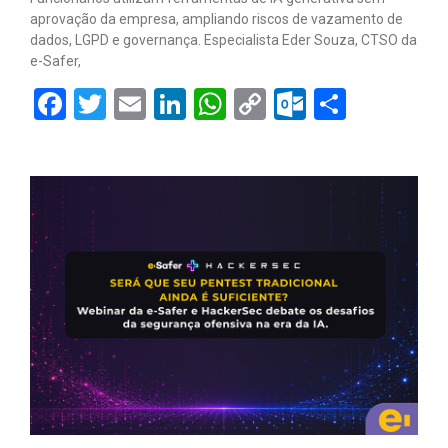
aprovação da empresa, ampliando riscos de vazamento de
dados, LGPD e governança. Especialista Eder Souza, CTSO da
e-Safer,
Facebook
Twitter
Email
LinkedIn
WhatsApp
Copy
Outlook.
Share
Link