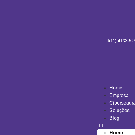
(11) 4133-52
Resultados da sua pesquisa
Home
Empresa
Cibersegur
Soluções
Blog
Home
WAAP e UAP 8.0 – Novas soluções da