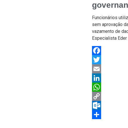
governan
Funcionários util
sem aprovação da
vazamento de dad
Especialista Eder
Facebook
Twitter
Email
LinkedIn
WhatsApp
Copy
Link
Outlook.com
Share