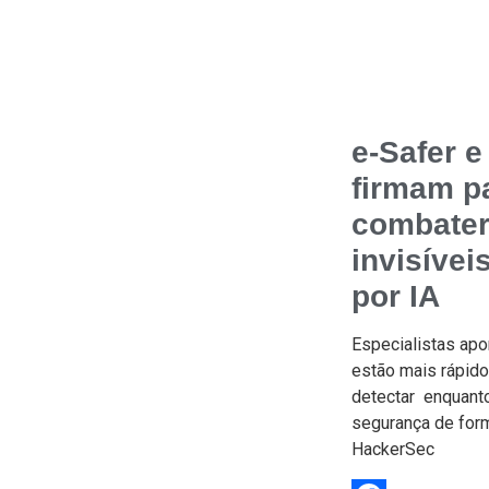
e-Safer 
firmam p
combater
invisívei
por IA
Especialistas ap
estão mais rápido
detectar enquant
segurança de form
HackerSec