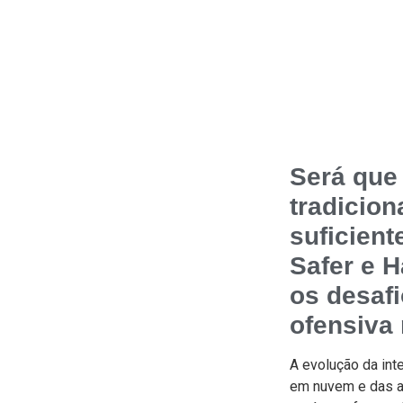
Será que
tradicion
suficient
Safer e 
os desaf
ofensiva 
A evolução da inte
em nuvem e das a