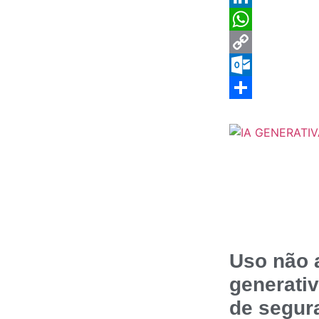
LinkedIn
WhatsApp
Copy
Link
Outlook.com
Share
Uso não 
generati
de segur