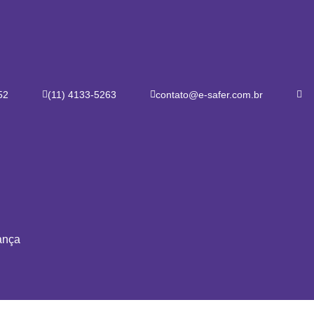
52
(11) 4133-5263
contato@e-safer.com.br
ENCONTRE UM 
ança
CATEGORIAS
Segurança d
Mercados