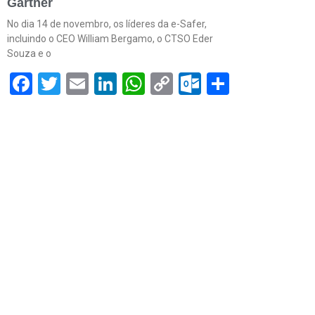
Gartner
No dia 14 de novembro, os líderes da e-Safer,
incluindo o CEO William Bergamo, o CTSO Eder
Souza e o
Facebook
Twitter
Email
LinkedIn
WhatsApp
Copy
Outlook.c
Share
Link