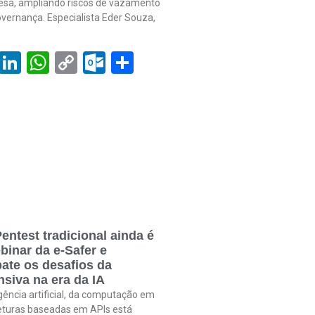
sa, ampliando riscos de vazamento
vernança. Especialista Eder Souza,
book
tter
Email
LinkedIn
WhatsApp
Copy
Outlook.com
Share
Link
entest tradicional ainda é
binar da e-Safer e
ate os desafios da
siva na era da IA
gência artificial, da computação em
eturas baseadas em APIs está