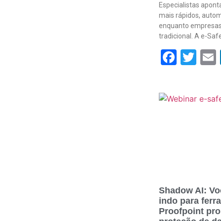
Especialistas apon
mais rápidos, autom
enquanto empresas
tradicional. A e-Sa
Face
Twi
Shadow AI: Vo
indo para ferr
Proofpoint pr