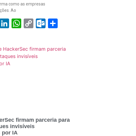
orma como as empresas
ções. Ao
book
tter
Email
LinkedIn
WhatsApp
Copy
Outlook.com
Share
Link
erSec firmam parceria para
es invisíveis
 por IA