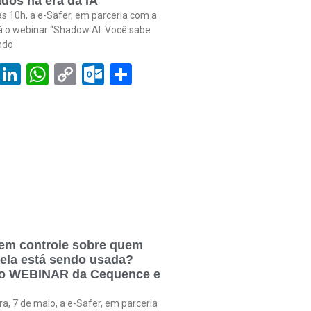
dos na era da IA
às 10h, a e-Safer, em parceria com a
rá o webinar “Shadow AI: Você sabe
ndo
book
tter
Email
LinkedIn
WhatsApp
Copy
Outlook.com
Share
Link
em controle sobre quem
 ela está sendo usada?
 o WEBINAR da Cequence e
ra, 7 de maio, a e-Safer, em parceria