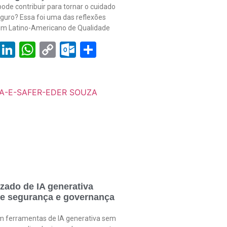
ode contribuir para tornar o cuidado
guro? Essa foi uma das reflexões
rum Latino-Americano de Qualidade
book
tter
Email
LinkedIn
WhatsApp
Copy
Outlook.com
Share
Link
zado de IA generativa
de segurança e governança
am ferramentas de IA generativa sem