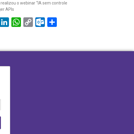
realizou o webinar “IA sem controle
ger APIs
book
tter
Email
LinkedIn
WhatsApp
Copy
Outlook.com
Share
Link