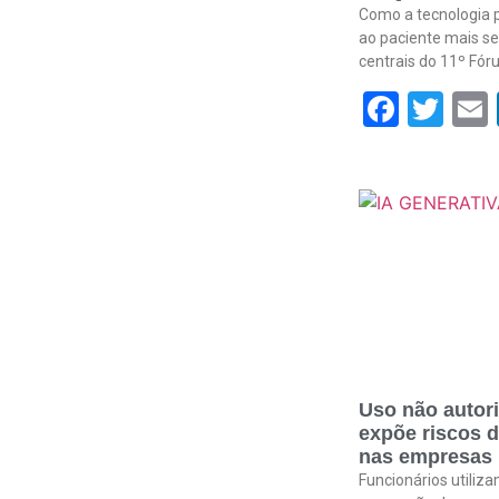
Como a tecnologia p
ao paciente mais se
centrais do 11º Fó
Face
Twi
Uso não autori
expõe riscos 
nas empresas
Funcionários utiliz