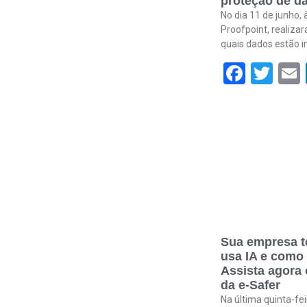
proteção de da
No dia 11 de junho, 
Proofpoint, realiza
quais dados estão i
Face
Twi
Sua empresa t
usa IA e como
Assista agora
da e-Safer
Na última quinta-fei