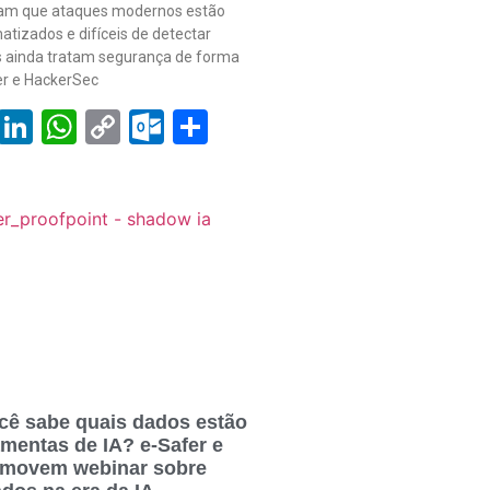
tam que ataques modernos estão
atizados e difíceis de detectar
 ainda tratam segurança de forma
fer e HackerSec
book
tter
Email
LinkedIn
WhatsApp
Copy
Outlook.com
Share
Link
cê sabe quais dados estão
amentas de IA? e-Safer e
omovem webinar sobre