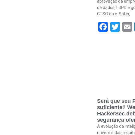
aprovação da empre
de dados, LGPD e go
CTSO da e-Safer,
Face
Twi
Será que seu P
suficiente? We
HackerSec deb
segurança ofen
A evolução da inteli
nuvem e das arquit