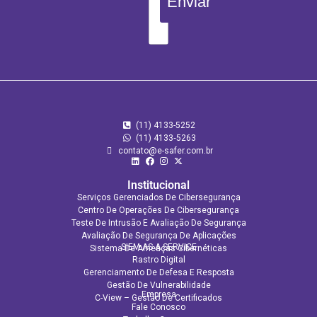
Enviar
(11) 4133-5252
(11) 4133‑5263
contato@e-safer.com.br
Institucional
Serviços Gerenciados De Cibersegurança
Centro De Operações De Cibersegurança
Teste De Intrusão E Avaliação De Segurança
Avaliação De Segurança De Aplicações​
SIEM AS A SERVICE
Sistema De Ameaças Cibernéticas
Rastro Digital
Gerenciamento De Defesa E Resposta
Gestão De Vulnerabilidade
Empresa
C-View – Gestão De Certificados
Fale Conosco