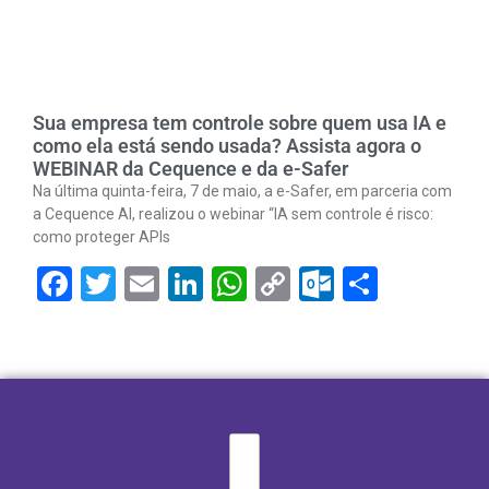
Sua empresa tem controle sobre quem usa IA e
como ela está sendo usada? Assista agora o
WEBINAR da Cequence e da e-Safer
Na última quinta-feira, 7 de maio, a e-Safer, em parceria com
a Cequence AI, realizou o webinar “IA sem controle é risco:
como proteger APIs
Facebook
Twitter
Email
LinkedIn
WhatsApp
Copy
Outlook.
Share
Link
I