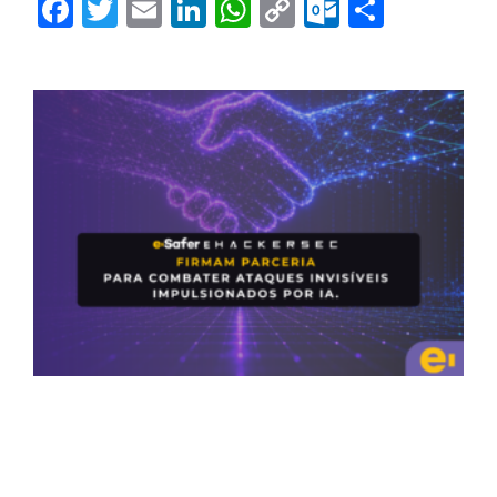
Facebook
Twitter
Email
LinkedIn
WhatsApp
Copy
Outlook.
Share
Link