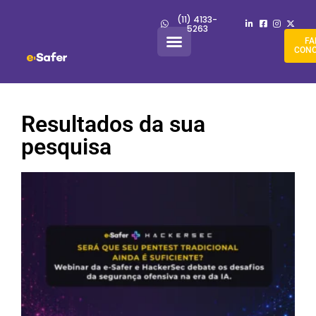
(11) 4133-
5263
FA
CON
Resultados da sua
pesquisa