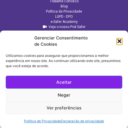
Trabalhe Conosco
Blog
Política de Privacidade
LGPD - DPO
e-Safer Academy
Veja o nosso Pod Safer
Gerenciar Consentimento
de Cookies
Utilizamos cookies para assegurar que proporcionamos a melhor
experiência em nosso site. Ao continuar utilizando este site, presumimos
que você esteja de acordo.
Aceitar
Negar
CONSULTORIA ESTRATÉGICA:
Ver preferências
Política de Privacidade
Declaração de privacidade
e-Safer (C) Todos os direitos reservados | Desenvolvido por
Web Solution