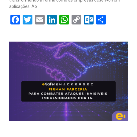
aplicações. Ao
Facebook
Twitter
Email
LinkedIn
WhatsApp
Copy
Outlook.
Share
Link