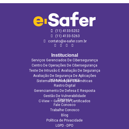
Link
(11) 4133-5252
(11) 4133‑5263
contato@e-safer.com.br
Institucional
Serviços Gerenciados De Cibersegurança
Centro De Operações De Cibersegurança
Teste De Intrusão E Avaliação De Segurança
Avaliação De Segurança De Aplicações​
SIEM AS A SERVICE
Sistema De Ameaças Cibernéticas
Rastro Digital
Gerenciamento De Defesa E Resposta
Gestão De Vulnerabilidade
Empresa
C-View – Gestão De Certificados
Fale Conosco
Trabalhe Conosco
Blog
Política de Privacidade
LGPD - DPO