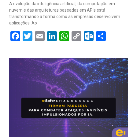
A evolução da inteligência artificial, da computação em
nuvem e das arquiteturas baseadas em APIs está
transformando a forma como as empresas desenvolvem
aplicações. Ao
Facebook
Twitter
Email
LinkedIn
WhatsApp
Copy
Outlook.
Share
Link