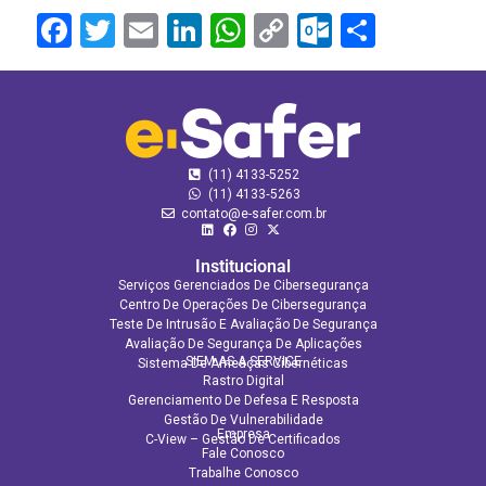
Facebook
Twitter
Email
LinkedIn
WhatsApp
Copy
Outlook.
Share
Link
(11) 4133-5252
(11) 4133‑5263
contato@e-safer.com.br
Institucional
Serviços Gerenciados De Cibersegurança
Centro De Operações De Cibersegurança
Teste De Intrusão E Avaliação De Segurança
Avaliação De Segurança De Aplicações​
SIEM AS A SERVICE
Sistema De Ameaças Cibernéticas
Rastro Digital
Gerenciamento De Defesa E Resposta
Gestão De Vulnerabilidade
Empresa
C-View – Gestão De Certificados
Fale Conosco
Trabalhe Conosco