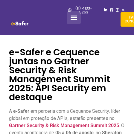
(11) 4133-
5263
FA
CON
e-Safer e Cequence
juntas no Gartner
Security & Risk
Management Summit
2025: API Security em
destaque
A
e‑Safer
em parceria com a Cequence Security, líder
global em proteção de APIs, estarão presentes no
Gartner Security & Risk Management Summit 2025
. O
evento acontecerá de
05 a 06 de agosto
, no
Sheraton