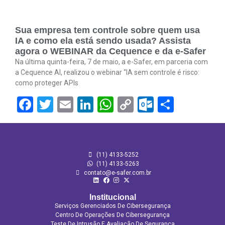
Sua empresa tem controle sobre quem usa
IA e como ela está sendo usada? Assista
agora o WEBINAR da Cequence e da e-Safer
Na última quinta-feira, 7 de maio, a e-Safer, em parceria com
a Cequence AI, realizou o webinar “IA sem controle é risco:
como proteger APIs
Facebook
Twitter
Email
LinkedIn
WhatsApp
Copy
Outlook.
Share
Link
(11) 4133-5252
(11) 4133‑5263
contato@e-safer.com.br
Institucional
Serviços Gerenciados De Cibersegurança
Centro De Operações De Cibersegurança
Teste De Intrusão E Avaliação De Segurança