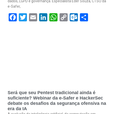
dados, LGPD e governança. Especialista Eder Souza, CTSO da
e-Safer,
Facebook
Twitter
Email
LinkedIn
WhatsApp
Copy
Outlook.
Share
Link
Será que seu Pentest tradicional ainda é
suficiente? Webinar da e-Safer e HackerSec
debate os desafios da segurança ofensiva na
era da IA
A evolução da inteligência artificial, da computação em