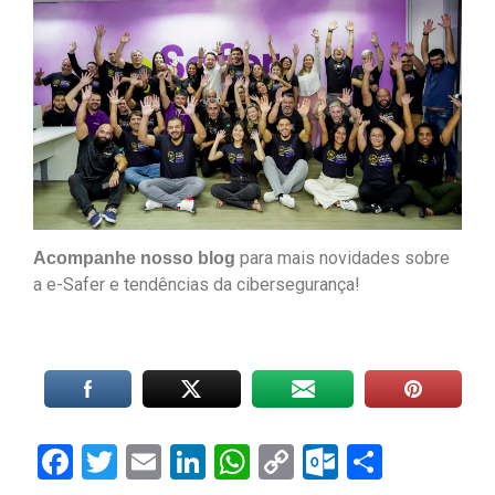
para mais novidades sobre
Acompanhe nosso blog
a e-Safer e tendências da cibersegurança!
Facebook
Twitter
Email
LinkedIn
WhatsApp
Copy
Outlook.
Share