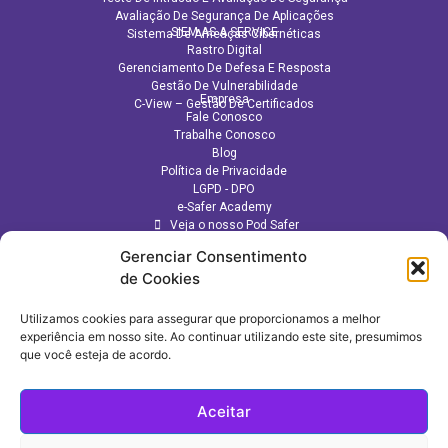
Avaliação De Segurança De Aplicações​
SIEM AS A SERVICE
Sistema De Ameaças Cibernéticas
Rastro Digital
Gerenciamento De Defesa E Resposta
Gestão De Vulnerabilidade
Empresa
C-View – Gestão De Certificados
Fale Conosco
Trabalhe Conosco
Blog
Política de Privacidade
LGPD - DPO
e-Safer Academy
Veja o nosso Pod Safer
Gerenciar Consentimento
de Cookies
Utilizamos cookies para assegurar que proporcionamos a melhor
experiência em nosso site. Ao continuar utilizando este site, presumimos
que você esteja de acordo.
Aceitar