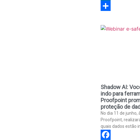
Link
Outlook.com
Share
Shadow AI: Voc
indo para ferra
Proofpoint pro
proteção de dad
No dia 11 de junho, 
Proofpoint, realiza
quais dados estão i