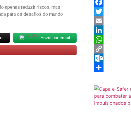
 apenas reduzir riscos, mas
Facebook
rada para os desafios do mundo
Twitter
Email
et
Envie por email
LinkedIn
WhatsApp
Copy
Link
Outlook.com
Share