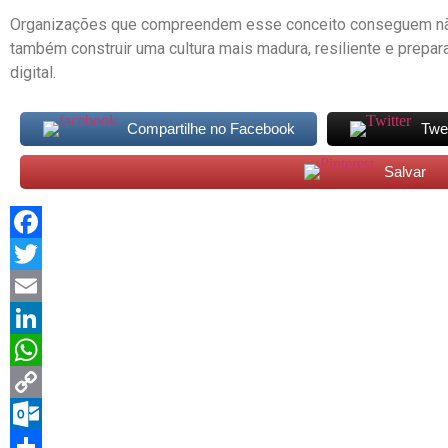
Organizações que compreendem esse conceito conseguem não
também construir uma cultura mais madura, resiliente e prepa
digital.
Compartilhe no Facebook
Twe
Salvar
Facebook
Twitter
Email
LinkedIn
WhatsApp
Copy
Link
Outlook.com