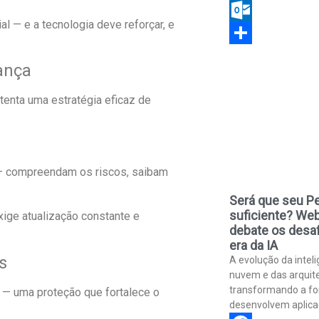
Copy
l — e a tecnologia deve reforçar, e
Link
Outlook.com
Share
ança
tenta uma estratégia eficaz de
 — compreendam os riscos, saibam
Será que seu Pe
suficiente? Web
ige atualização constante e
debate os desaf
era da IA
s
A evolução da inteli
nuvem e das arquit
transformando a f
 — uma proteção que fortalece o
desenvolvem aplica