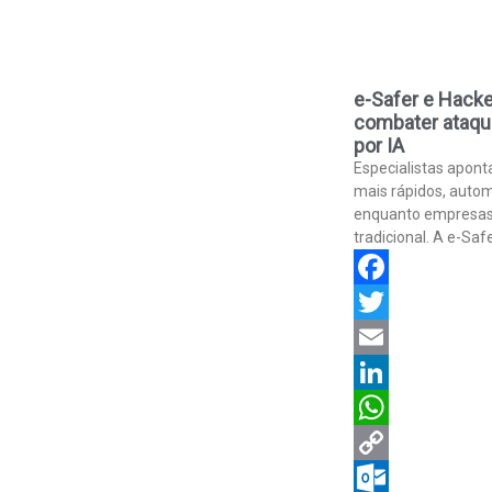
e-Safer e Hacke
combater ataque
por IA
Especialistas apon
mais rápidos, autom
enquanto empresas
tradicional. A e-Sa
Facebook
Twitter
Email
LinkedIn
WhatsApp
Copy