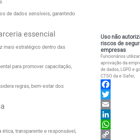
e.
os de dados sensíveis, garantindo
ceria essencial
Uso não autoriz
riscos de segu
 mais estratégico dentro das
empresas
Funcionários utiliz
aprovação da empre
mental para promover capacitação,
de dados, LGPD e go
CTSO da e-Safer,
sidera regras, bem-estar dos
Facebook
Twitter
ia
Email
LinkedIn
 ética, transparente e responsável,
WhatsApp