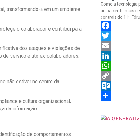
Como a tecnologia p
tal, transformando-a em um ambiente
ao paciente mais se
centrais do 11º Fó
otege o colaborador e contribui para
Facebook
Twitter
ficativa dos ataques e violações de
Email
s de serviço e até ex-colaboradores.
LinkedIn
WhatsApp
no não estiver no centro da
Copy
Link
Outlook.com
pliance e cultura organizacional,
Share
ça da informação.
identificação de comportamentos