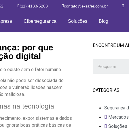
52
(11) 4133-5263
contato@e-safer.com.br
presa
Cibersegurança
Soluções
Blog
ança: por que
ENCONTRE UM A
ão digital
io existe sem o fator humano.
ela não pode ser dissociada do
cos e vulnerabilidades nascem
CATEGORIAS
o maliciosa.
nas na tecnologia
Segurança d
Mercados
nhecimento, expor sistemas e dados
 ou ignorar boas práticas básicas de
Soluções