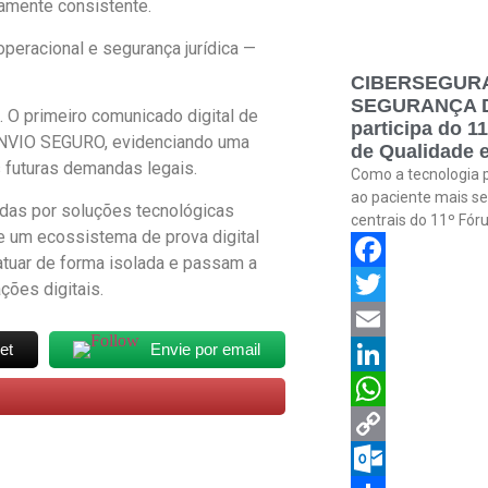
camente consistente.
peracional e segurança jurídica —
CIBERSEGUR
SEGURANÇA DO
. O primeiro comunicado digital de
participa do 
 ENVIO SEGURO, evidenciando uma
de Qualidade 
 futuras demandas legais.
Como a tecnologia p
ao paciente mais se
tadas por soluções tecnológicas
centrais do 11º Fó
 um ecossistema de prova digital
 atuar de forma isolada e passam a
Facebook
ções digitais.
Twitter
et
Envie por email
Email
LinkedIn
WhatsApp
Copy