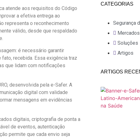
CATEGORIAS
ica atende aos requisitos do Código
rovar a efetiva entrega ao
Segurança d
são representa o reconhecimento
amente válido, desde que respaldado
Mercados
e.
Soluções
nsagem: é necessário garantir
Artigos
fato, recebida. Essa exigência traz
as que lidam com notificações
ARTIGOS RECE
RO, desenvolvida pela e-Safer. A
municação digital com validade
nsformar mensagens em evidências
cados digitais, criptografia de ponta a
tável de eventos, autenticação
ação permite que cada envio seja