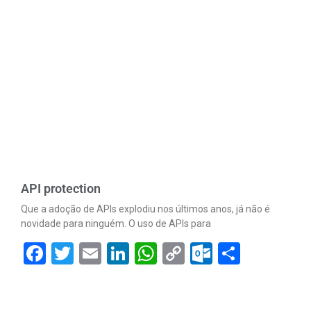
Link
API protection
Que a adoção de APIs explodiu nos últimos anos, já não é
novidade para ninguém. O uso de APIs para
Facebook
Twitter
Email
LinkedIn
WhatsApp
Copy
Outlook.
Share
Link