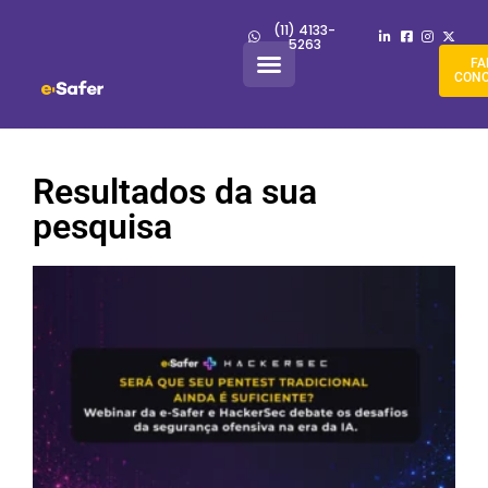
(11) 4133-
5263
FA
CON
Resultados da sua
pesquisa