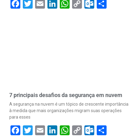
Facebook
Twitter
Email
LinkedIn
WhatsApp
Copy
Outlook.
Share
Link
7 principais desafios da segurança em nuvem
A segurança na nuvem é um tópico de crescente importância
à medida que mais organizações migram suas operações
para esses
Facebook
Twitter
Email
LinkedIn
WhatsApp
Copy
Outlook.
Share