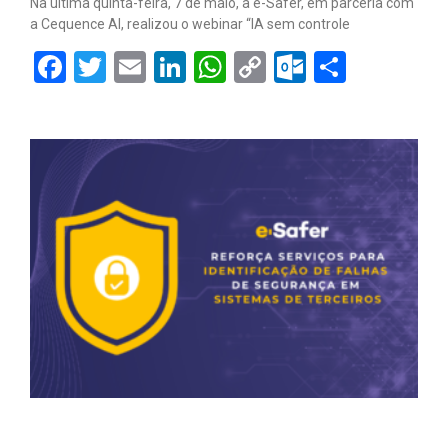
Na última quinta-feira, 7 de maio, a e-Safer, em parceria com
a Cequence AI, realizou o webinar “IA sem controle
Facebook
Twitter
Email
LinkedIn
WhatsApp
Copy
Outlook.
Share
Link