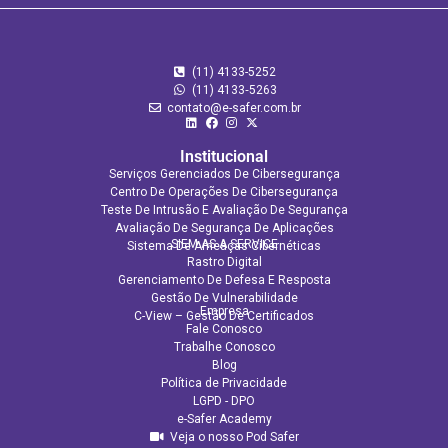
(11) 4133-5252
(11) 4133‑5263
contato@e-safer.com.br
Institucional
Serviços Gerenciados De Cibersegurança
Centro De Operações De Cibersegurança
Teste De Intrusão E Avaliação De Segurança
Avaliação De Segurança De Aplicações​
SIEM AS A SERVICE
Sistema De Ameaças Cibernéticas
Rastro Digital
Gerenciamento De Defesa E Resposta
Gestão De Vulnerabilidade
Empresa
C-View – Gestão De Certificados
Fale Conosco
Trabalhe Conosco
Blog
Política de Privacidade
LGPD - DPO
e-Safer Academy
Veja o nosso Pod Safer