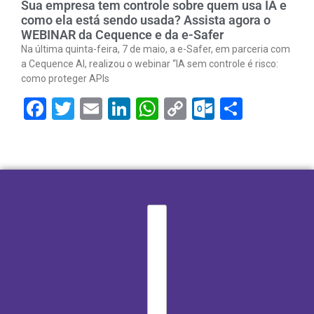
Sua empresa tem controle sobre quem usa IA e
como ela está sendo usada? Assista agora o
WEBINAR da Cequence e da e-Safer
Na última quinta-feira, 7 de maio, a e-Safer, em parceria com
a Cequence AI, realizou o webinar “IA sem controle é risco:
como proteger APIs
Facebook
Twitter
Email
LinkedIn
WhatsApp
Copy
Outlook.
Share
Link
I
n
s
c