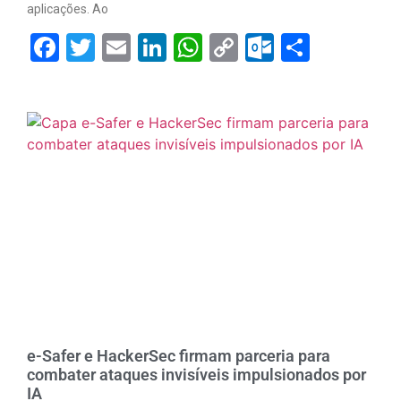
aplicações. Ao
Facebook
Twitter
Email
LinkedIn
WhatsApp
Copy
Outlook.
Share
Link
e-Safer e HackerSec firmam parceria para
combater ataques invisíveis impulsionados por
IA