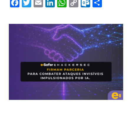
Facebook
Twitter
Email
LinkedIn
WhatsApp
Copy
Outlook.
Share
Link