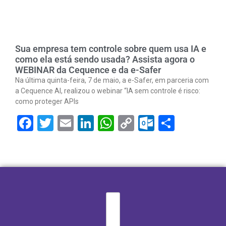
Sua empresa tem controle sobre quem usa IA e
como ela está sendo usada? Assista agora o
WEBINAR da Cequence e da e-Safer
Na última quinta-feira, 7 de maio, a e-Safer, em parceria com
a Cequence AI, realizou o webinar “IA sem controle é risco:
como proteger APIs
Facebook
Twitter
Email
LinkedIn
WhatsApp
Copy
Outlook.
Share
Link
I