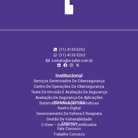
(11) 4133-5252
(11) 4133‑5263
contato@e-safer.com.br
Institucional
Serviços Gerenciados De Cibersegurança
Centro De Operações De Cibersegurança
Teste De Intrusão E Avaliação De Segurança
Avaliação De Segurança De Aplicações​
SIEM AS A SERVICE
Sistema De Ameaças Cibernéticas
Rastro Digital
Gerenciamento De Defesa E Resposta
Gestão De Vulnerabilidade
Empresa
C-View – Gestão De Certificados
Fale Conosco
Trabalhe Conosco