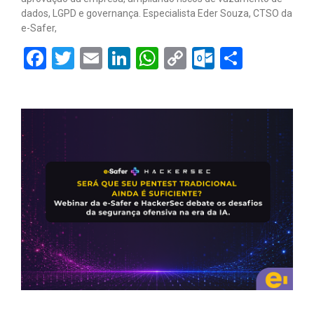
dados, LGPD e governança. Especialista Eder Souza, CTSO da
e-Safer,
Facebook
Twitter
Email
LinkedIn
WhatsApp
Copy
Outlook.
Share
Link