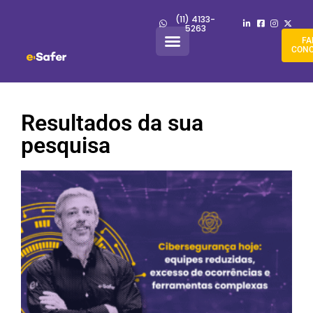
(11) 4133-
5263
FA
CON
Resultados da sua
pesquisa