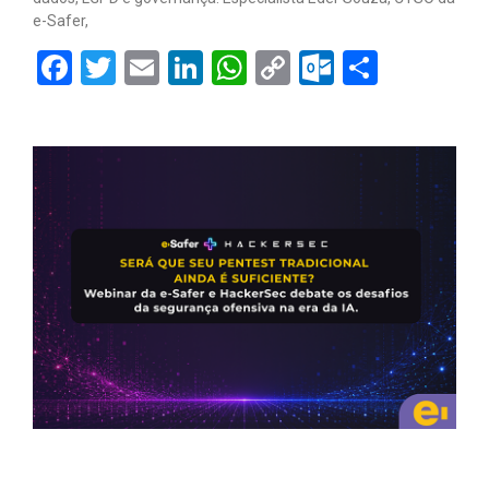
e-Safer,
Facebook
Twitter
Email
LinkedIn
WhatsApp
Copy
Outlook.
Share
Link