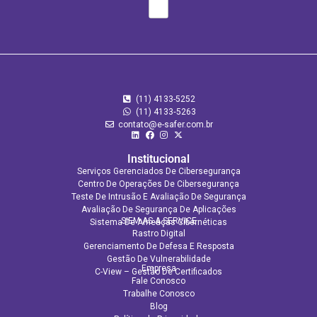
(11) 4133-5252
(11) 4133‑5263
contato@e-safer.com.br
Institucional
Serviços Gerenciados De Cibersegurança
Centro De Operações De Cibersegurança
Teste De Intrusão E Avaliação De Segurança
Avaliação De Segurança De Aplicações​
SIEM AS A SERVICE
Sistema De Ameaças Cibernéticas
Rastro Digital
Gerenciamento De Defesa E Resposta
Gestão De Vulnerabilidade
Empresa
C-View – Gestão De Certificados
Fale Conosco
Trabalhe Conosco
Blog