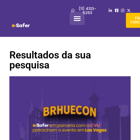
(11) 4133-
5263
FA
CON
Resultados da sua
pesquisa