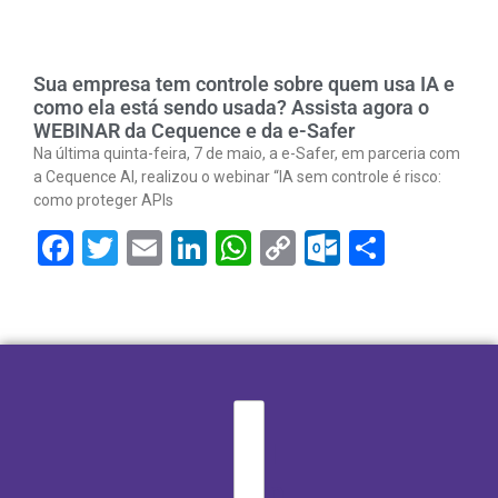
Sua empresa tem controle sobre quem usa IA e
como ela está sendo usada? Assista agora o
WEBINAR da Cequence e da e-Safer
Na última quinta-feira, 7 de maio, a e-Safer, em parceria com
a Cequence AI, realizou o webinar “IA sem controle é risco:
como proteger APIs
Facebook
Twitter
Email
LinkedIn
WhatsApp
Copy
Outlook.
Share
Link
I
n