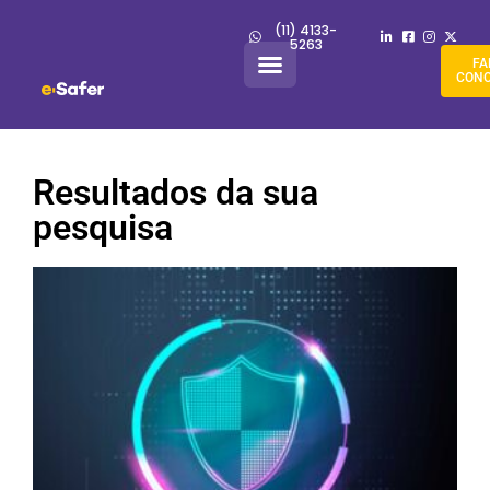
(11) 4133-
5263
FA
CON
Resultados da sua
pesquisa