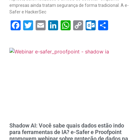
empresas ainda tratam segurança de forma tradicional. A e-
Safer e HackerSec
Facebook
Twitter
Email
LinkedIn
WhatsApp
Copy
Outlook.
Share
Link
Shadow AI: Você sabe quais dados estão indo
para ferramentas de IA? e-Safer e Proofpoint
promovem webinar sobre proteção de dados na