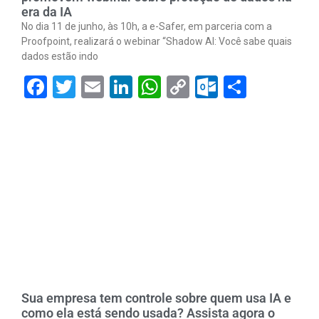
era da IA
No dia 11 de junho, às 10h, a e-Safer, em parceria com a
Proofpoint, realizará o webinar “Shadow AI: Você sabe quais
dados estão indo
Facebook
Twitter
Email
LinkedIn
WhatsApp
Copy
Outlook.
Share
Link
Sua empresa tem controle sobre quem usa IA e
como ela está sendo usada? Assista agora o