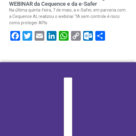
WEBINAR da Cequence e da e-Safer
Na última quinta-feira, 7 de maio, a e-Safer, em parceria com
a Cequence AI, realizou o webinar “IA sem controle é risco:
como proteger APIs
Facebook
Twitter
Email
LinkedIn
WhatsApp
Copy
Outlook.
Share
Link
I
n
s
c
r