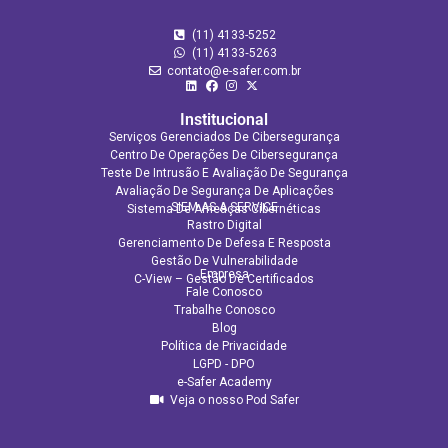
(11) 4133-5252
(11) 4133‑5263
contato@e-safer.com.br
Institucional
Serviços Gerenciados De Cibersegurança
Centro De Operações De Cibersegurança
Teste De Intrusão E Avaliação De Segurança
Avaliação De Segurança De Aplicações​
SIEM AS A SERVICE
Sistema De Ameaças Cibernéticas
Rastro Digital
Gerenciamento De Defesa E Resposta
Gestão De Vulnerabilidade
Empresa
C-View – Gestão De Certificados
Fale Conosco
Trabalhe Conosco
Blog
Política de Privacidade
LGPD - DPO
e-Safer Academy
Veja o nosso Pod Safer