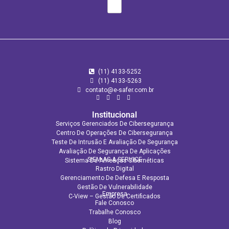
(11) 4133-5252
(11) 4133‑5263
contato@e-safer.com.br
Institucional
Serviços Gerenciados De Cibersegurança
Centro De Operações De Cibersegurança
Teste De Intrusão E Avaliação De Segurança
Avaliação De Segurança De Aplicações​
SIEM AS A SERVICE
Sistema De Ameaças Cibernéticas
Rastro Digital
Gerenciamento De Defesa E Resposta
Gestão De Vulnerabilidade
Empresa
C-View – Gestão De Certificados
Fale Conosco
Trabalhe Conosco
Blog