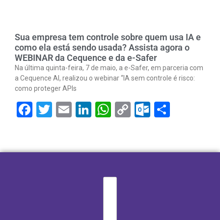
Sua empresa tem controle sobre quem usa IA e
como ela está sendo usada? Assista agora o
WEBINAR da Cequence e da e-Safer
Na última quinta-feira, 7 de maio, a e-Safer, em parceria com
a Cequence AI, realizou o webinar “IA sem controle é risco:
como proteger APIs
Facebook
Twitter
Email
LinkedIn
WhatsApp
Copy
Outlook.
Share
Link
I
n