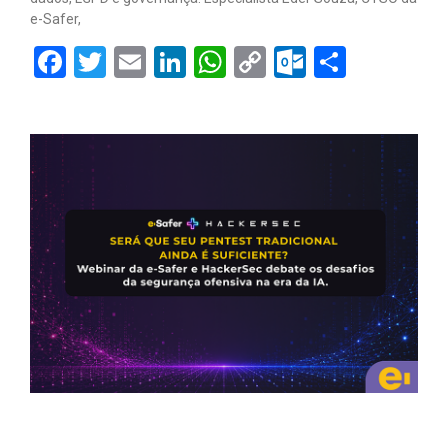
e-Safer,
Facebook
Twitter
Email
LinkedIn
WhatsApp
Copy
Outlook.
Share
Link