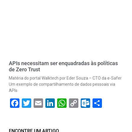
APIs necessitam ser enquadradas às políticas
de Zero Trust
Matéria do portal Walktech por Eder Souza – CTO da e-Safer
Um exemplo de compartilhamento de dados pessoais via
APIs
Facebook
Twitter
Email
LinkedIn
WhatsApp
Copy
Outlook.
Share
Link
ENCONTRE UM ARTIGO