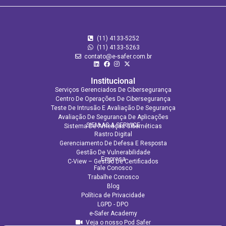
(11) 4133-5252
(11) 4133‑5263
contato@e-safer.com.br
Institucional
Serviços Gerenciados De Cibersegurança
Centro De Operações De Cibersegurança
Teste De Intrusão E Avaliação De Segurança
Avaliação De Segurança De Aplicações​
SIEM AS A SERVICE
Sistema De Ameaças Cibernéticas
Rastro Digital
Gerenciamento De Defesa E Resposta
Gestão De Vulnerabilidade
Empresa
C-View – Gestão De Certificados
Fale Conosco
Trabalhe Conosco
Blog
Política de Privacidade
LGPD - DPO
e-Safer Academy
Veja o nosso Pod Safer