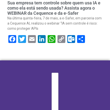
Sua empresa tem controle sobre quem usa IA e
como ela está sendo usada? Assista agora o
WEBINAR da Cequence e da e-Safer
Na última quinta-feira, 7 de maio, a e-Safer, em parceria com
a Cequence AI, realizou o webinar “IA sem controle é risco:
como proteger APIs
Facebook
Twitter
Email
LinkedIn
WhatsApp
Copy
Outlook.
Share
Link
I
n
s
c