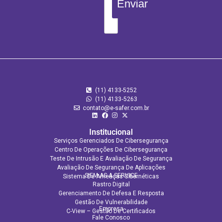
Enviar
(11) 4133-5252
(11) 4133‑5263
contato@e-safer.com.br
Institucional
Serviços Gerenciados De Cibersegurança
Centro De Operações De Cibersegurança
Teste De Intrusão E Avaliação De Segurança
Avaliação De Segurança De Aplicações​
SIEM AS A SERVICE
Sistema De Ameaças Cibernéticas
Rastro Digital
Gerenciamento De Defesa E Resposta
Gestão De Vulnerabilidade
Empresa
C-View – Gestão De Certificados
Fale Conosco