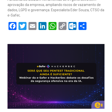
aprovação da empresa, ampliando riscos de vazamento de
dados, LGPD e governança. Especialista Eder Souza, CTSO da
e-Safer,
Facebook
Twitter
Email
LinkedIn
WhatsApp
Copy
Outlook.
Share
Link