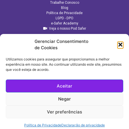
Trabalhe Conosco
Blog
Política de Privacidade
LGPD - DPO
e-Safer Academy
Veja o nosso Pod Safer
Gerenciar Consentimento
de Cookies
Utilizamos cookies para assegurar que proporcionamos a melhor
experiência em nosso site. Ao continuar utilizando este site, presumimos
que você esteja de acordo.
Aceitar
Negar
CONSULTORIA ESTRATÉGICA:
Ver preferências
e-Safer (C) Todos os direitos reservados | Desenvolvido por
Web Solution
Política de Privacidade
Declaração de privacidade