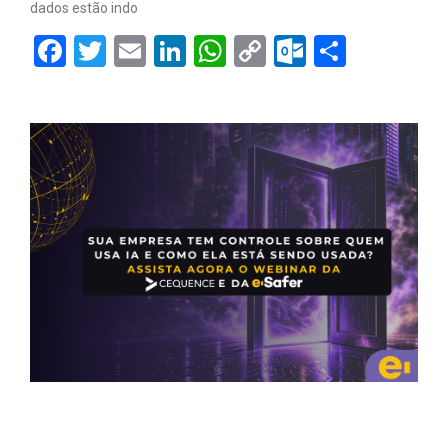
dados estão indo
Facebook
Twitter
Email
LinkedIn
WhatsApp
Copy
Outlook.
Share
Link