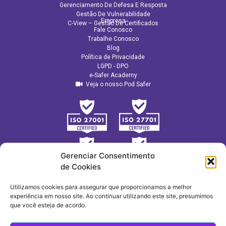
Gerenciamento De Defesa E Resposta
Gestão De Vulnerabilidade
Empresa
C-View – Gestão De Certificados
Fale Conosco
Trabalhe Conosco
Blog
Política de Privacidade
LGPD - DPO
e-Safer Academy
Veja o nosso Pod Safer
Gerenciar Consentimento
de Cookies
Utilizamos cookies para assegurar que proporcionamos a melhor
experiência em nosso site. Ao continuar utilizando este site, presumimos
que você esteja de acordo.