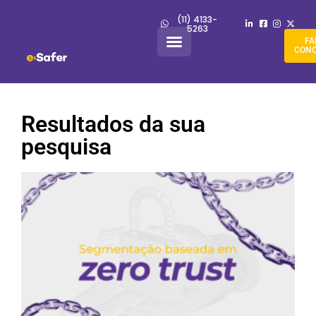
(11) 4133-
5263
FA
CON
Resultados da sua
pesquisa