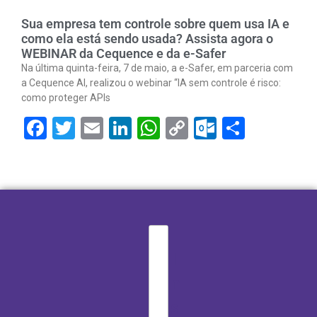
Sua empresa tem controle sobre quem usa IA e
como ela está sendo usada? Assista agora o
WEBINAR da Cequence e da e-Safer
Na última quinta-feira, 7 de maio, a e-Safer, em parceria com
a Cequence AI, realizou o webinar “IA sem controle é risco:
como proteger APIs
Facebook
Twitter
Email
LinkedIn
WhatsApp
Copy
Outlook.
Share
Link
I
n
s