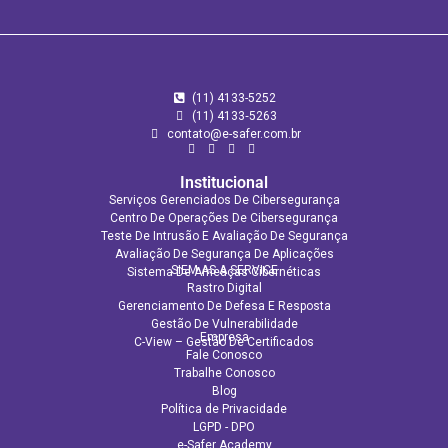
(11) 4133-5252
(11) 4133‑5263
contato@e-safer.com.br
Institucional
Serviços Gerenciados De Cibersegurança
Centro De Operações De Cibersegurança
Teste De Intrusão E Avaliação De Segurança
Avaliação De Segurança De Aplicações​
SIEM AS A SERVICE
Sistema De Ameaças Cibernéticas
Rastro Digital
Gerenciamento De Defesa E Resposta
Gestão De Vulnerabilidade
Empresa
C-View – Gestão De Certificados
Fale Conosco
Trabalhe Conosco
Blog
Política de Privacidade
LGPD - DPO
e-Safer Academy