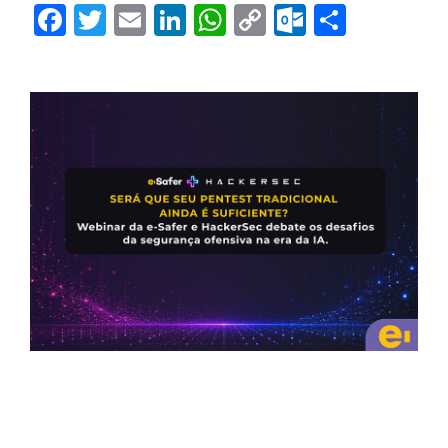
Facebook
Twitter
Email
LinkedIn
WhatsApp
Copy
Outlook.
Share
Link