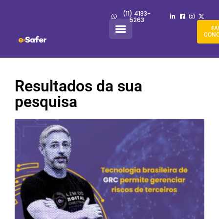
(11) 4133-
5263
FA
CON
Resultados da sua
pesquisa