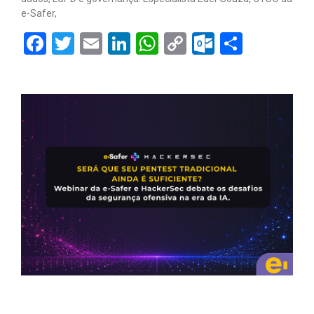
e-Safer,
Facebook
Twitter
Email
LinkedIn
WhatsApp
Copy
Outlook.
Share
Link