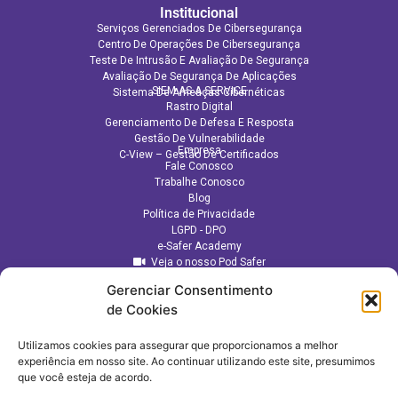
Institucional
Serviços Gerenciados De Cibersegurança
Centro De Operações De Cibersegurança
Teste De Intrusão E Avaliação De Segurança
Avaliação De Segurança De Aplicações​
SIEM AS A SERVICE
Sistema De Ameaças Cibernéticas
Rastro Digital
Gerenciamento De Defesa E Resposta
Gestão De Vulnerabilidade
Empresa
C-View – Gestão De Certificados
Fale Conosco
Trabalhe Conosco
Blog
Política de Privacidade
LGPD - DPO
e-Safer Academy
Veja o nosso Pod Safer
Gerenciar Consentimento
de Cookies
Utilizamos cookies para assegurar que proporcionamos a melhor
experiência em nosso site. Ao continuar utilizando este site, presumimos
que você esteja de acordo.