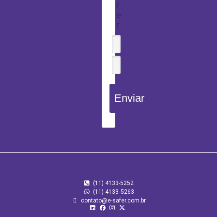
f
e
r
Enviar
(11) 4133-5252
(11) 4133‑5263
contato@e-safer.com.br