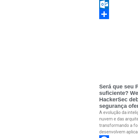
Copy
Link
Outlook.com
Share
Será que seu P
suficiente? We
HackerSec deb
segurança ofen
A evolução da inteli
nuvem e das arquit
transformando a f
desenvolvem aplica