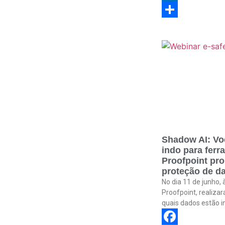
Link
Outlook.com
Share
Shadow AI: Vo
indo para ferr
Proofpoint pr
proteção de da
No dia 11 de junho, 
Proofpoint, realiza
quais dados estão i