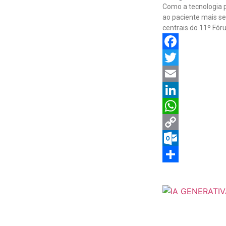
Como a tecnologia p
ao paciente mais se
centrais do 11º Fó
Facebook
Twitter
Email
LinkedIn
WhatsApp
Copy
Link
Outlook.com
Share