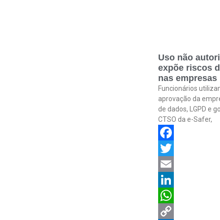
Uso não autori
expõe riscos 
nas empresas
Funcionários utiliz
aprovação da empre
de dados, LGPD e go
CTSO da e-Safer,
Facebook
Twitter
Email
LinkedIn
WhatsApp