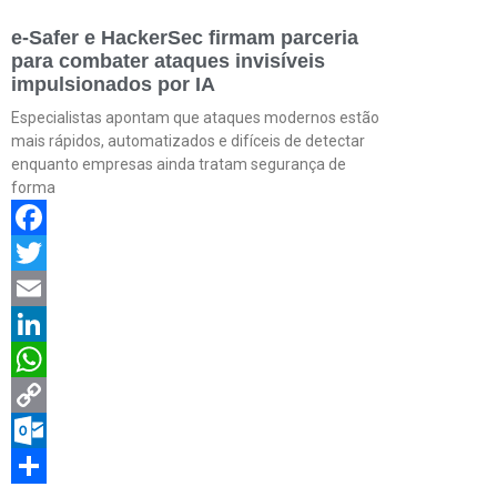
e-Safer e HackerSec firmam parceria
para combater ataques invisíveis
impulsionados por IA
Especialistas apontam que ataques modernos estão
mais rápidos, automatizados e difíceis de detectar
enquanto empresas ainda tratam segurança de
forma
Facebook
Twitter
Email
LinkedIn
WhatsApp
Copy
Link
Outlook.com