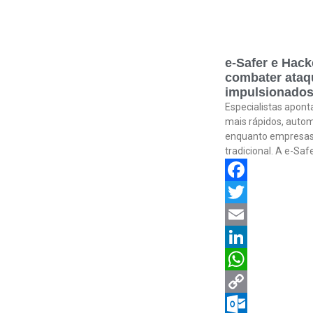
e-Safer e Hack
combater ataqu
impulsionados
Especialistas apon
mais rápidos, autom
enquanto empresas
tradicional. A e-Sa
Facebook
Twitter
Email
LinkedIn
WhatsApp
Copy