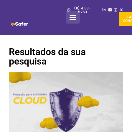
(11) 4133-
5263
FA
CON
Resultados da sua
pesquisa