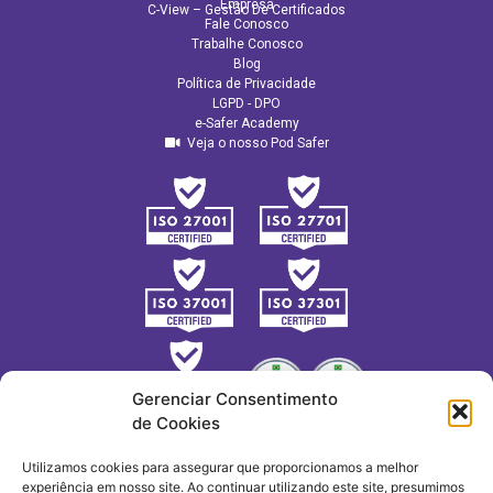
Empresa
C-View – Gestão De Certificados
Fale Conosco
Trabalhe Conosco
Blog
Política de Privacidade
LGPD - DPO
e-Safer Academy
Veja o nosso Pod Safer
Gerenciar Consentimento
de Cookies
Utilizamos cookies para assegurar que proporcionamos a melhor
experiência em nosso site. Ao continuar utilizando este site, presumimos