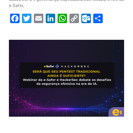
e-Safer,
Facebook
Twitter
Email
LinkedIn
WhatsApp
Copy
Outlook.
Share
Link