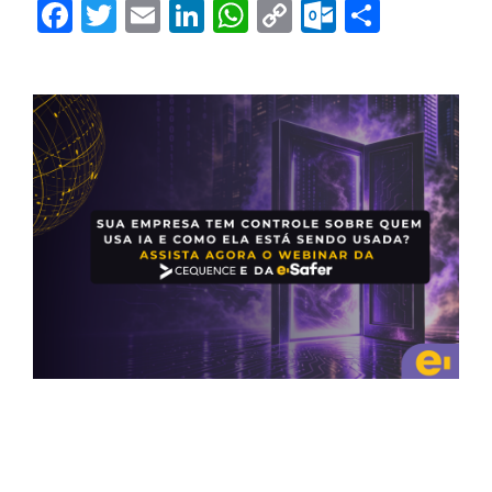
Facebook
Twitter
Email
LinkedIn
WhatsApp
Copy
Outlook.
Share
Link