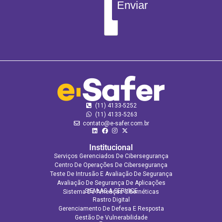
Enviar
(11) 4133-5252
(11) 4133‑5263
contato@e-safer.com.br
Institucional
Serviços Gerenciados De Cibersegurança
Centro De Operações De Cibersegurança
Teste De Intrusão E Avaliação De Segurança
Avaliação De Segurança De Aplicações​
SIEM AS A SERVICE
Sistema De Ameaças Cibernéticas
Rastro Digital
Gerenciamento De Defesa E Resposta
Gestão De Vulnerabilidade