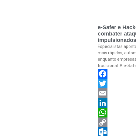
e-Safer e Hack
combater ataqu
impulsionados
Especialistas apon
mais rápidos, autom
enquanto empresas
tradicional. A e-Sa
Facebook
Twitter
Email
LinkedIn
WhatsApp
Copy