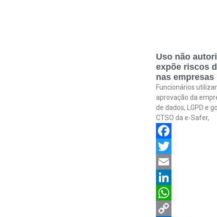
Uso não autori
expõe riscos 
nas empresas
Funcionários utiliz
aprovação da empre
de dados, LGPD e go
CTSO da e-Safer,
Facebook
Twitter
Email
LinkedIn
WhatsApp