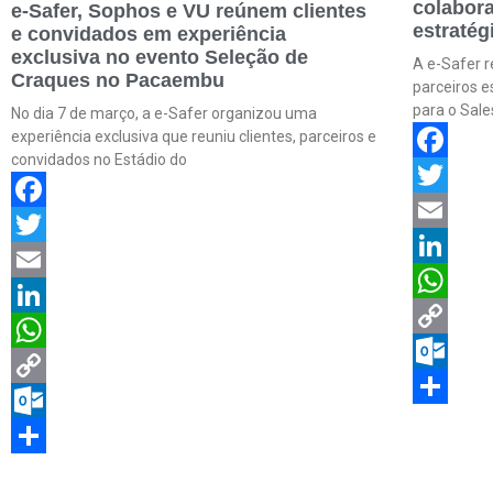
colabora
e-Safer, Sophos e VU reúnem clientes
estratég
e convidados em experiência
exclusiva no evento Seleção de
A e-Safer r
Craques no Pacaembu
parceiros e
para o Sale
No dia 7 de março, a e-Safer organizou uma
experiência exclusiva que reuniu clientes, parceiros e
convidados no Estádio do
Faceboo
Twitter
Facebook
Email
Twitter
LinkedIn
Email
WhatsAp
LinkedIn
Copy
WhatsApp
Link
Outlook.
Copy
Share
Link
Outlook.com
Share