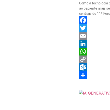
Como a tecnologia p
ao paciente mais se
centrais do 11º Fó
Facebook
Twitter
Email
LinkedIn
WhatsApp
Copy
Link
Outlook.com
Share