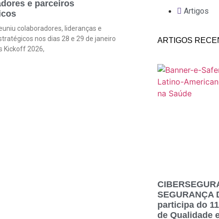
dores e parceiros
Artigos
icos
euniu colaboradores, lideranças e
stratégicos nos dias 28 e 29 de janeiro
ARTIGOS RECE
s Kickoff 2026,
k
p
com
CIBERSEGUR
SEGURANÇA DO
participa do 
de Qualidade 