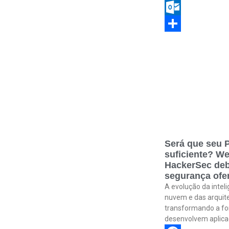
Copy
Link
Outlook.com
Share
Será que seu P
suficiente? We
HackerSec deb
segurança ofen
A evolução da inteli
nuvem e das arquit
transformando a f
desenvolvem aplica