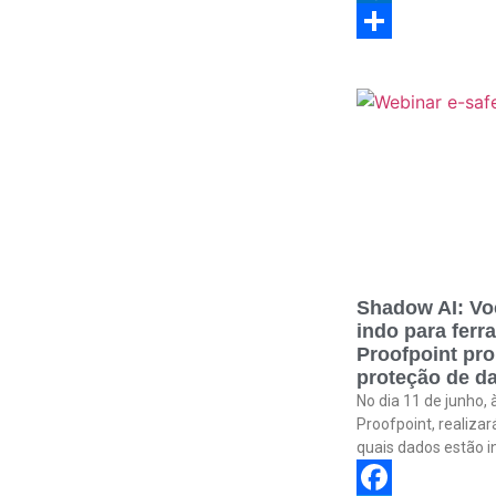
Link
Outlook.com
Share
Shadow AI: Vo
indo para ferr
Proofpoint pr
proteção de da
No dia 11 de junho, 
Proofpoint, realiza
quais dados estão i