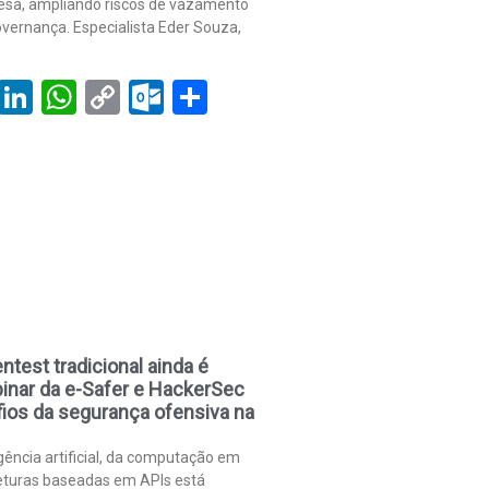
sa, ampliando riscos de vazamento
vernança. Especialista Eder Souza,
book
tter
Email
LinkedIn
WhatsApp
Copy
Outlook.com
Share
Link
ntest tradicional ainda é
inar da e-Safer e HackerSec
ios da segurança ofensiva na
gência artificial, da computação em
eturas baseadas em APIs está