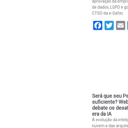
aprovação da empre
de dados, LGPD e go
CTSO da e-Safer,
Face
Twi
Será que seu Pe
suficiente? Web
debate os desaf
era da IA
A evolução da inteli
nuvem e das arquit