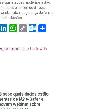
tam que ataques modernos estão
atizados e difíceis de detectar
 ainda tratam segurança de forma
fer e HackerSec
book
tter
Email
LinkedIn
WhatsApp
Copy
Outlook.com
Share
Link
ê sabe quais dados estão
mentas de IA? e-Safer e
movem webinar sobre