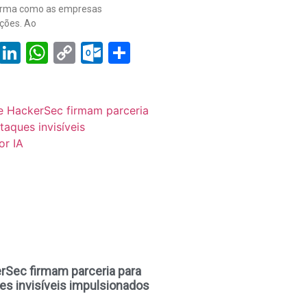
orma como as empresas
ções. Ao
book
tter
Email
LinkedIn
WhatsApp
Copy
Outlook.com
Share
Link
rSec firmam parceria para
s invisíveis impulsionados