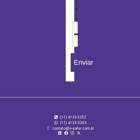
f
e
r
Enviar
(11) 4133-5252
(11) 4133‑5263
contato@e-safer.com.br