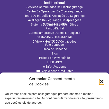
Institucional
Serviços Gerenciados De Cibersegurança
Centro De Operações De Cibersegurança
Teste De Intrusão E Avaliação De Segurança
Avaliação De Segurança De Aplicações​
SIEM AS A SERVICE
Sistema De Ameaças Cibernéticas
Rastro Digital
Gerenciamento De Defesa E Resposta
Gestão De Vulnerabilidade
Empresa
C-View – Gestão De Certificados
Fale Conosco
Trabalhe Conosco
Blog
Política de Privacidade
LGPD - DPO
e-Safer Academy
Veja o nosso Pod Safer
Gerenciar Consentimento
de Cookies
Utilizamos cookies para assegurar que proporcionamos a melhor
experiência em nosso site. Ao continuar utilizando este site, presumimos
que você esteja de acordo.