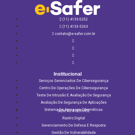
(11) 4133-5252
(11) 4133‑5263
contato@e-safer.com.br
Institucional
Serviços Gerenciados De Cibersegurança
Centro De Operações De Cibersegurança
Teste De Intrusão E Avaliação De Segurança
Avaliação De Segurança De Aplicações​
Sistema De Ameaças Cibernéticas
SIEM AS A SERVICE
Rastro Digital
Gerenciamento De Defesa E Resposta
Gestão De Vulnerabilidade