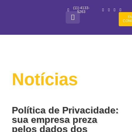
(11) 4133-
5263
F
CON
Notícias
Política de Privacidade:
sua empresa preza
pelos dados dos