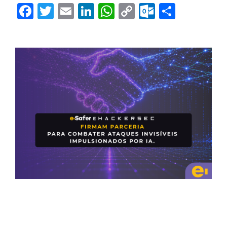
Facebook
Twitter
Email
LinkedIn
WhatsApp
Copy
Outlook.
Share
Link