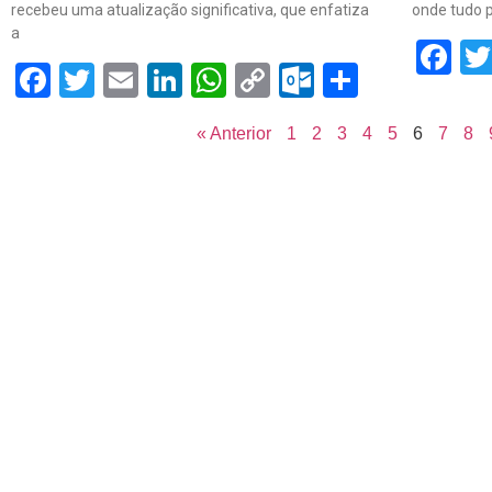
recebeu uma atualização significativa, que enfatiza
onde tudo 
a
F
Facebook
Twitter
Email
LinkedIn
WhatsApp
Copy
Outlook.c
Share
Link
« Anterior
1
2
3
4
5
6
7
8