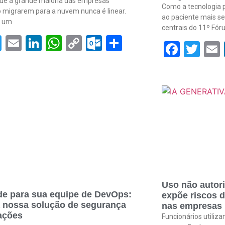
que a grande maioria das empresas
Como a tecnologia p
 migrarem para a nuvem nunca é linear.
ao paciente mais se
e um
centrais do 11º Fó
acebook
Twitter
Email
LinkedIn
WhatsApp
Copy
Outlook.com
Share
Face
Twi
om
Link
Uso não autori
de para sua equipe de DevOps:
expõe riscos 
 nossa solução de segurança
nas empresas
ações
Funcionários utiliz