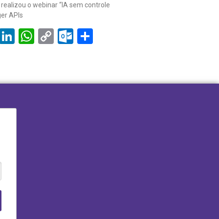
realizou o webinar “IA sem controle
ger APIs
book
tter
Email
LinkedIn
WhatsApp
Copy
Outlook.com
Share
Link