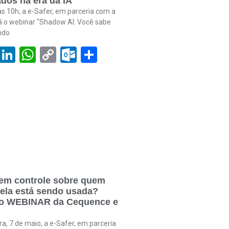
dos na era da IA
às 10h, a e-Safer, em parceria com a
rá o webinar “Shadow AI: Você sabe
ndo
book
tter
Email
LinkedIn
WhatsApp
Copy
Outlook.com
Share
Link
em controle sobre quem
 ela está sendo usada?
 o WEBINAR da Cequence e
ra, 7 de maio, a e-Safer, em parceria