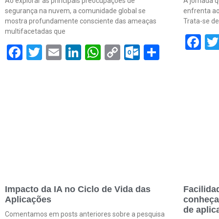
Ao explorar as principais preocupações de
A jornada 
segurança na nuvem, a comunidade global se
enfrenta ao
mostra profundamente consciente das ameaças
Trata-se d
multifacetadas que
F
Facebook
Twitter
Email
LinkedIn
WhatsApp
Copy
Outlook.c
Share
Link
Impacto da IA no Ciclo de Vida das
Facilida
Aplicações
conheça
de aplic
Comentamos em posts anteriores sobre a pesquisa