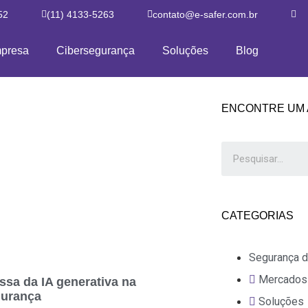
52
(11) 4133-5263
contato@e-safer.com.br
presa
Cibersegurança
Soluções
Blog
ENCONTRE UM 
CATEGORIAS
Segurança d
Mercados
sa da IA generativa na
gurança
Soluções