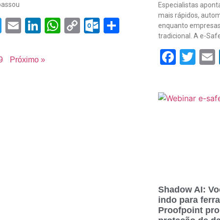
passou
Especialistas apon
mais rápidos, autom
acebook
Twitter
Email
LinkedIn
WhatsApp
Copy
Outlook.com
Share
enquanto empresas
om
Link
tradicional. A e-Sa
Face
Twi
9
Próximo »
Shadow AI: Vo
indo para ferr
Proofpoint pr