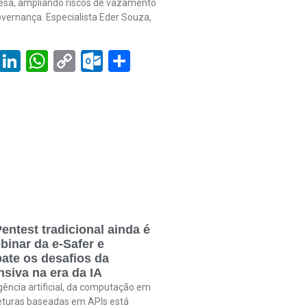
sa, ampliando riscos de vazamento
vernança. Especialista Eder Souza,
book
tter
Email
LinkedIn
WhatsApp
Copy
Outlook.com
Share
Link
entest tradicional ainda é
binar da e-Safer e
ate os desafios da
siva na era da IA
gência artificial, da computação em
eturas baseadas em APIs está