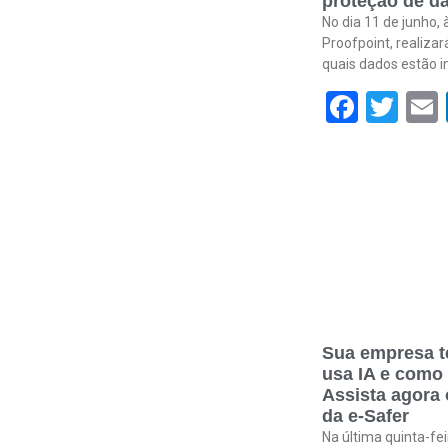
proteção de da
No dia 11 de junho, 
Proofpoint, realiza
quais dados estão i
Face
Twi
Sua empresa t
usa IA e como
Assista agora
da e-Safer
Na última quinta-fei