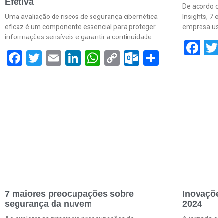
Efetiva
De acordo c
Uma avaliação de riscos de segurança cibernética
Insights, 7
eficaz é um componente essencial para proteger
empresa us
informações sensíveis e garantir a continuidade
F
Facebook
Twitter
Email
LinkedIn
WhatsApp
Copy
Outlook.c
Share
Link
7 maiores preocupações sobre
Inovaçõ
segurança da nuvem
2024