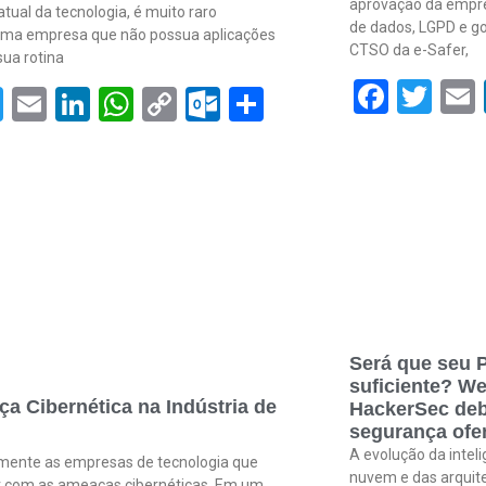
aprovação da empre
atual da tecnologia, é muito raro
de dados, LGPD e go
uma empresa que não possua aplicações
CTSO da e-Safer,
ua rotina
om
Face
Twi
acebook
Twitter
Email
LinkedIn
WhatsApp
Copy
Outlook.com
Share
Link
Será que seu P
suficiente? We
a Cibernética na Indústria de
HackerSec deb
segurança ofen
A evolução da inteli
mente as empresas de tecnologia que
nuvem e das arquit
r com as ameaças cibernéticas. Em um