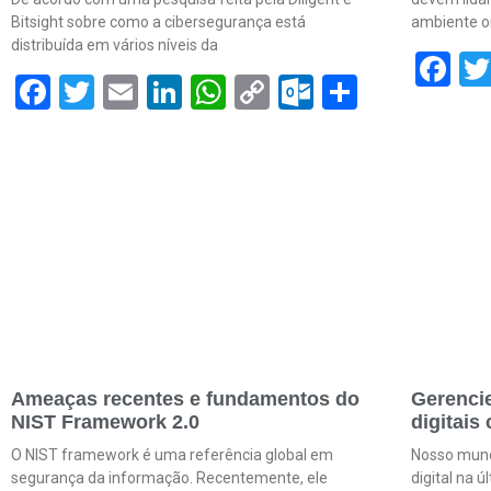
Bitsight sobre como a cibersegurança está
ambiente o
distribuída em vários níveis da
F
Facebook
Twitter
Email
LinkedIn
WhatsApp
Copy
Outlook.c
Share
Link
Ameaças recentes e fundamentos do
Gerencie
NIST Framework 2.0
digitais
O NIST framework é uma referência global em
Nosso mund
segurança da informação. Recentemente, ele
digital na 