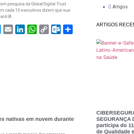
om pesquisa da Global Digital Trust
Artigos
 em cada 10 executivos dizem que sua
ará IA
ARTIGOS RECE
acebook
Twitter
Email
LinkedIn
WhatsApp
Copy
Outlook.com
Share
om
Link
CIBERSEGUR
SEGURANÇA DO
es nativas em nuvem durante
participa do 
de Qualidade 