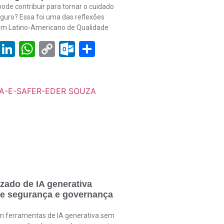
ode contribuir para tornar o cuidado
guro? Essa foi uma das reflexões
rum Latino-Americano de Qualidade
book
tter
Email
LinkedIn
WhatsApp
Copy
Outlook.com
Share
Link
zado de IA generativa
de segurança e governança
am ferramentas de IA generativa sem