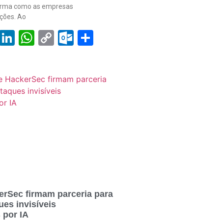
orma como as empresas
ções. Ao
book
tter
Email
LinkedIn
WhatsApp
Copy
Outlook.com
Share
Link
erSec firmam parceria para
es invisíveis
 por IA