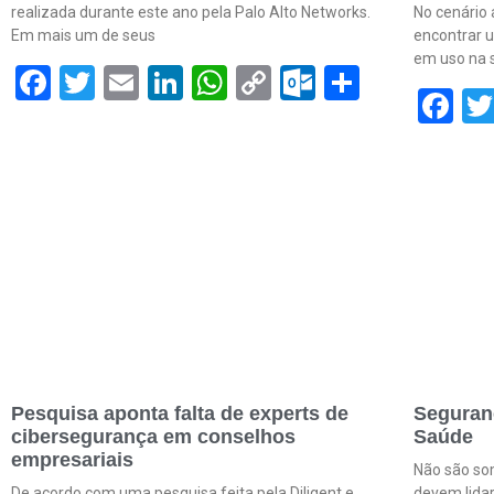
realizada durante este ano pela Palo Alto Networks.
No cenário 
Em mais um de seus
encontrar 
em uso na s
Facebook
Twitter
Email
LinkedIn
WhatsApp
Copy
Outlook.c
Share
F
Link
Pesquisa aponta falta de experts de
Seguranç
cibersegurança em conselhos
Saúde
empresariais
Não são so
De acordo com uma pesquisa feita pela Diligent e
devem lida