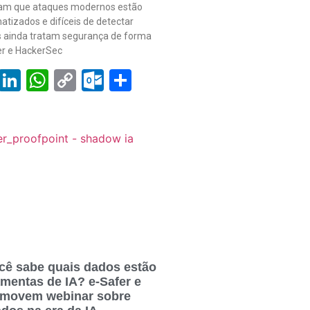
tam que ataques modernos estão
atizados e difíceis de detectar
 ainda tratam segurança de forma
fer e HackerSec
book
tter
Email
LinkedIn
WhatsApp
Copy
Outlook.com
Share
Link
cê sabe quais dados estão
amentas de IA? e-Safer e
omovem webinar sobre