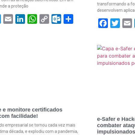
transformando a f
nde a proteção
desenvolvem aplica
acebook
Twitter
Email
LinkedIn
WhatsApp
Copy
Outlook.com
Share
Face
Twi
om
Link
 e monitore certificados
 com facilidade!
e-Safer e Hack
combater ataqu
o empresarial se tornou cada vez mais
impulsionados
última década, e explodiu com a pandemia,