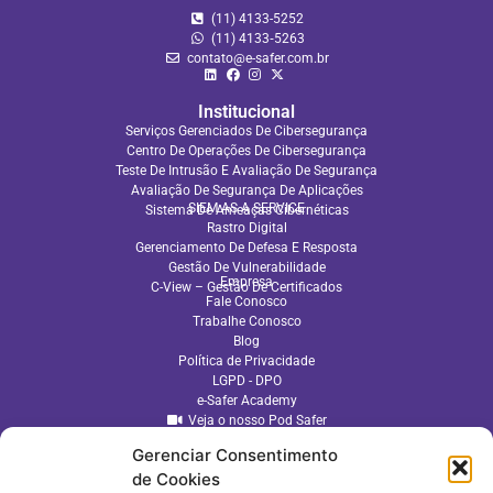
(11) 4133-5252
(11) 4133‑5263
contato@e-safer.com.br
Institucional
Serviços Gerenciados De Cibersegurança
Centro De Operações De Cibersegurança
Teste De Intrusão E Avaliação De Segurança
Avaliação De Segurança De Aplicações​
SIEM AS A SERVICE
Sistema De Ameaças Cibernéticas
Rastro Digital
Gerenciamento De Defesa E Resposta
Gestão De Vulnerabilidade
Empresa
C-View – Gestão De Certificados
Fale Conosco
Trabalhe Conosco
Blog
Política de Privacidade
LGPD - DPO
e-Safer Academy
Veja o nosso Pod Safer
Gerenciar Consentimento
de Cookies