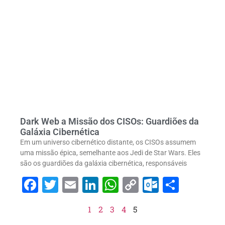
Dark Web a Missão dos CISOs: Guardiões da
Galáxia Cibernética
Em um universo cibernético distante, os CISOs assumem
uma missão épica, semelhante aos Jedi de Star Wars. Eles
são os guardiões da galáxia cibernética, responsáveis
Facebook
Twitter
Email
LinkedIn
WhatsApp
Copy
Outlook
Share
Link
1
2
3
4
5