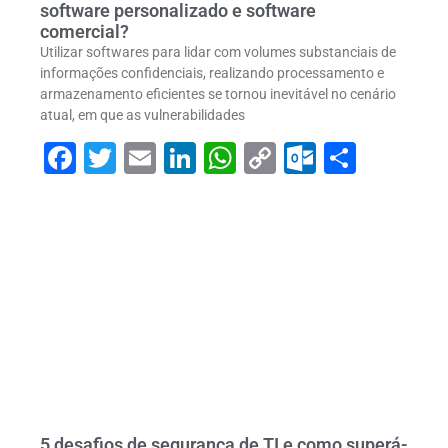
software personalizado e software
comercial?
Utilizar softwares para lidar com volumes substanciais de
informações confidenciais, realizando processamento e
armazenamento eficientes se tornou inevitável no cenário
atual, em que as vulnerabilidades
Facebook
Twitter
Email
LinkedIn
WhatsApp
Copy
Outlook
Share
Link
5 desafios de segurança de TI e como superá-