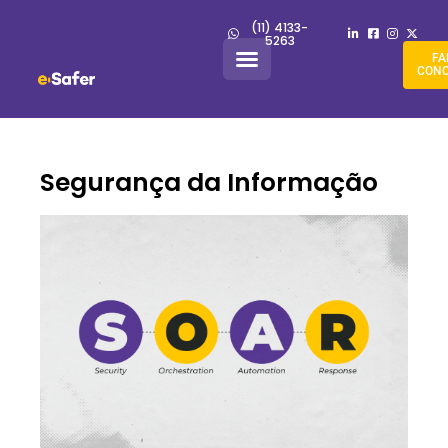
(11) 4133-
5263
FA
CON
Segurança da Informação